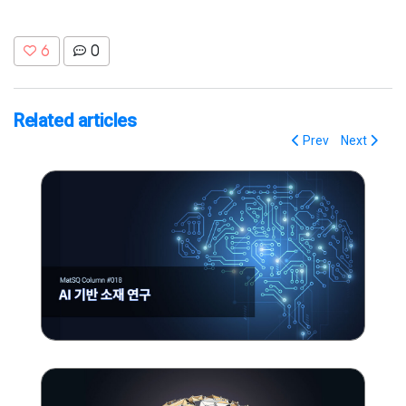
6
0
Related articles
Prev
Next